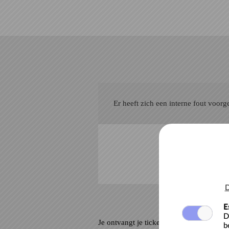
Naar hoofdinhoud
Er heeft zich een interne fout voor
D
E
D
Je ontvangt je tickets per e –mail. Contr
b