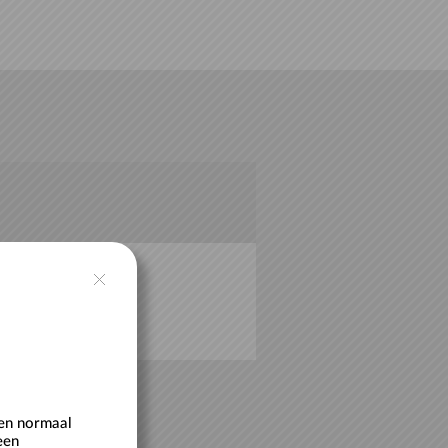
.
een normaal
een