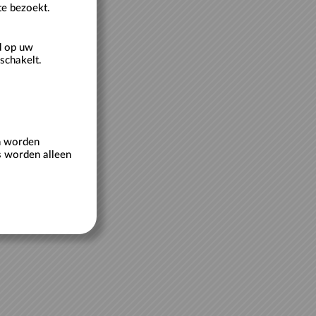
te bezoekt.
d op uw
schakelt.
en worden
s worden alleen